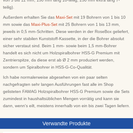
von 3 bis 12 mm, 150 mm lang 10-teilig, 250 mm extra lang 7-
teilig).
Außerdem erhalten Sie das
Maxi-Set
mit 19 Bohrern von 1 bis 10
mm sowie das
Maxi-Plus-Set
mit 25 Bohrern von 1 bis 13 mm,
jeweils in 0,5 mm-Schritten. Diese werden in der RoseBox geliefert,
einer sehr stabilen Kunststoff-Kassette, in der die Bohrer absolut
sicher verstaut sind. Beim 1 mm- sowie beim 1,5 mm-Bohrer
handelt es sich nicht um Holzspiralbohrer HSS-G Premium mit
Zentrierspitze, da diese erst ab Ø 2 mm produziert werden,
sondern um Spiralbohrer in HSS-G-Co-Qualität.
Ich habe normalerweise abgesehen von ein paar selten
nachgefragten sehr langen Ausführungen fast alle im Shop
gelisteten FAMAG Holzspiralbohrer HSS-G Premium sowie die Sets
zumindest in haushaltsüblichen Mengen vorrätig und kann sie
dann, wenn's eilt, meistens innerhalb von ein bis zwei Tagen liefern.
Verwandte Produkte