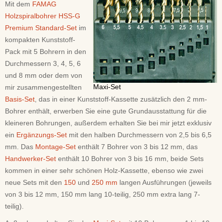
Mit dem
FAMAG
Holzspiralbohrer HSS-G
Premium Standard-Set
im
kompakten Kunststoff-
Pack mit 5 Bohrern in den
Durchmessern 3, 4, 5, 6
und 8 mm oder dem von
Maxi-Set
mir zusammengestellten
Basis-Set
, das in einer Kunststoff-Kassette zusätzlich den 2 mm-
Bohrer enthält, erwerben Sie eine gute Grundausstattung für die
kleineren Bohrungen, außerdem erhalten Sie bei mir jetzt exklusiv
ein
Ergänzungs-Set
mit den halben Durchmessern von 2,5 bis 6,5
mm. Das
Montage-Set
enthält 7 Bohrer von 3 bis 12 mm, das
Handwerker-Set
enthält 10 Bohrer von 3 bis 16 mm, beide Sets
kommen in einer sehr schönen Holz-Kassette, ebenso wie zwei
neue Sets mit den
150
und
250 mm
langen Ausführungen (jeweils
von 3 bis 12 mm, 150 mm lang 10-teilig, 250 mm extra lang 7-
teilig).