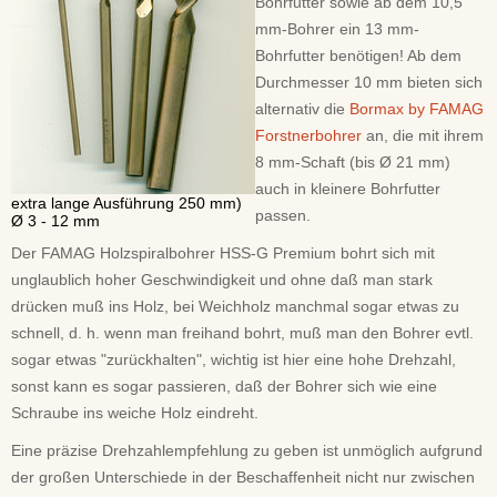
Bohrfutter sowie ab dem 10,5
mm-Bohrer ein 13 mm-
Bohrfutter benötigen! Ab dem
Durchmesser 10 mm bieten sich
alternativ die
Bormax by FAMAG
Forstnerbohrer
an, die mit ihrem
8 mm-Schaft (bis Ø 21 mm)
auch in kleinere Bohrfutter
extra lange Ausführung 250 mm)
passen.
Ø 3 - 12 mm
Der FAMAG Holzspiralbohrer HSS-G Premium bohrt sich mit
unglaublich hoher Geschwindigkeit und ohne daß man stark
drücken muß ins Holz, bei Weichholz manchmal sogar etwas zu
schnell, d. h. wenn man freihand bohrt, muß man den Bohrer evtl.
sogar etwas "zurückhalten", wichtig ist hier eine hohe Drehzahl,
sonst kann es sogar passieren, daß der Bohrer sich wie eine
Schraube ins weiche Holz eindreht.
Eine präzise Drehzahlempfehlung zu geben ist unmöglich aufgrund
der großen Unterschiede in der Beschaffenheit nicht nur zwischen