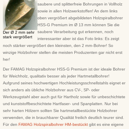
saubere und splitterfreie Bohrungen in Vollholz
sowie in allen Holzwerkstoffen! An dem links
oben vergrößert abgebildeten Holzspiralbohrer
HSS-G Premium im Ø 13 mm können Sie die
saubere Verarbeitung gut erkennen, noch
Der Ø 2 mm sehr
stark vergrößert
interessanter aber ist das Foto links: Es zeigt
noch stärker vergrößert den kleinsten, den 2 mm-Bohrer! So
winzige Holzbohrer stellen die meisten Produzenten gar nicht erst
her!
Der FAMAG Holzspiralbohrer HSS-G Premium ist der ideale Bohrer
für Weichholz, qualitativ besser als jeder Hartmetallbohrer!
Aufgrund seines hochwertigen Hochleistungsschnellstahls eignet er
sich anders als übliche Holzbohrer aus CV-, SP- oder
Werkzeugstahl aber auch gut für Hartholz sowie für unbeschichtete
und kunststoffbeschichtete Hartfaser- und Spanplatten. Nur bei
sehr harten Hölzern sollten Sie hartmetallbestückte Holzbohrer
verwenden, die in brauchbarer Qualität freilich deutlich teurer sind.
Für den
FAMAG Holzspiralbohrer HM-bestückt
gibt es eine eigene