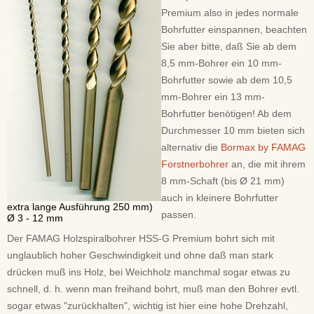
Premium also in jedes normale
Bohrfutter einspannen, beachten
Sie aber bitte, daß Sie ab dem
8,5 mm-Bohrer ein 10 mm-
Bohrfutter sowie ab dem 10,5
mm-Bohrer ein 13 mm-
Bohrfutter benötigen! Ab dem
Durchmesser 10 mm bieten sich
alternativ die
Bormax by FAMAG
Forstnerbohrer
an, die mit ihrem
8 mm-Schaft (bis Ø 21 mm)
auch in kleinere Bohrfutter
extra lange Ausführung 250 mm)
passen.
Ø 3 - 12 mm
Der FAMAG Holzspiralbohrer HSS-G Premium bohrt sich mit
unglaublich hoher Geschwindigkeit und ohne daß man stark
drücken muß ins Holz, bei Weichholz manchmal sogar etwas zu
schnell, d. h. wenn man freihand bohrt, muß man den Bohrer evtl.
sogar etwas "zurückhalten", wichtig ist hier eine hohe Drehzahl,