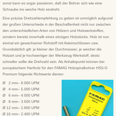
sonst kann es sogar passieren, daß der Bohrer sich wie eine
Schraube ins weiche Holz eindreht.
Eine präzise Drehzahlempfehlung zu geben ist unmöglich aufgrund
der großen Unterschiede in der Beschaffenheit nicht nur zwischen
den unterschiedlichen Arten von Hölzern und Holzwerkstoffen,
sondern bereits innerhalb eines einzigen Holzstücks. Holz ist nun
einmal ein gewachsener Rohstoff mit Asteinschlüssen usw.
Grundsätzlich gilt: je kleiner der Durchmesser, je weicher die
Holzart und je hochwertiger der Werkzeug-Werkstoff, desto
schneller sollte die Drehzahl sein. Als Anhaltspunkt können bei
europäischem Hartholz für den FAMAG Holzspiralbohrer HSS-G
Premium folgende Richtwerte dienen:
Ø 2 mm– 8.000 UPM
Ø 4 mm– 5.000 UPM
Ø 6 mm– 4.000 UPM
Ø 8 mm– 3.500 UPM
Ø 12 mm– 2.800 UPM
Ø 16 mm– 2.400 UPM