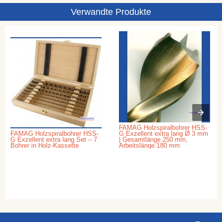
Verwandte Produkte
FAMAG Holzspiralbohrer HSS-
FAMAG Holzspiralbohrer HSS-
G Exzellent extra lang Ø 3 mm
G Exzellent extra lang Set – 7
| Gesamtlänge 250 mm,
Bohrer in Holz-Kassette
Arbeitslänge 180 mm