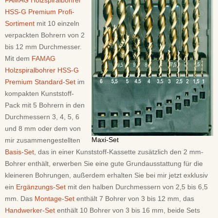
FAMAG Holzspiralbohrer
HSS-G Premium Profi-
Sortiment
mit 10 einzeln
verpackten Bohrern von 2
bis 12 mm Durchmesser.
Mit dem
FAMAG
Holzspiralbohrer HSS-G
Premium Standard-Set
im
kompakten Kunststoff-
Pack mit 5 Bohrern in den
Durchmessern 3, 4, 5, 6
und 8 mm oder dem von
Maxi-Set
mir zusammengestellten
Basis-Set
, das in einer Kunststoff-Kassette zusätzlich den 2 mm-
Bohrer enthält, erwerben Sie eine gute Grundausstattung für die
kleineren Bohrungen, außerdem erhalten Sie bei mir jetzt exklusiv
ein
Ergänzungs-Set
mit den halben Durchmessern von 2,5 bis 6,5
mm. Das
Montage-Set
enthält 7 Bohrer von 3 bis 12 mm, das
Handwerker-Set
enthält 10 Bohrer von 3 bis 16 mm, beide Sets