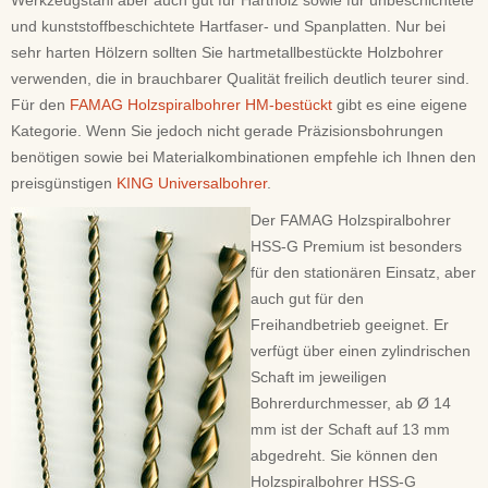
Werkzeugstahl aber auch gut für Hartholz sowie für unbeschichtete
und kunststoffbeschichtete Hartfaser- und Spanplatten. Nur bei
sehr harten Hölzern sollten Sie hartmetallbestückte Holzbohrer
verwenden, die in brauchbarer Qualität freilich deutlich teurer sind.
Für den
FAMAG Holzspiralbohrer HM-bestückt
gibt es eine eigene
Kategorie. Wenn Sie jedoch nicht gerade Präzisionsbohrungen
benötigen sowie bei Materialkombinationen empfehle ich Ihnen den
preisgünstigen
KING Universalbohrer
.
Der FAMAG Holzspiralbohrer
HSS-G Premium ist besonders
für den stationären Einsatz, aber
auch gut für den
Freihandbetrieb geeignet. Er
verfügt über einen zylindrischen
Schaft im jeweiligen
Bohrerdurchmesser, ab Ø 14
mm ist der Schaft auf 13 mm
abgedreht. Sie können den
Holzspiralbohrer HSS-G