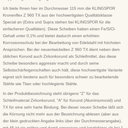
Ich biete Ihnen hier im Durchmesser 115 mm die KLINGSPOR
Kronenflex Z 960 TX aus der hochwertigsten Qualitätsklasse
Special an (Extra und Supra stehen bei KLINGSPOR für die
einfacheren Qualitäten). Diese Scheiben haben einen Fe/S/Cl-
Gehalt unter 0,1% und bietet dadurch einen erhöhten
Korrosionsschutz bei der Bearbeitung von Edelstahl mit höchsten
Ansprüchen. Bei der neuentwickelten Z 960 TX dient neben dem
üblichen Korund auch Zirkonkorund als Schleifmittel, das diese
Scheibe besonders aggressiv macht und durch seine
Selbstschärfeigenschaften auch hält, diese hochwertigste Variante
eignet sich bestens auch für besonders schwer zu bearbeitende
Stähle wie Titan oder hochlegierte Stähle.
In der Produktbezeichnung steht übrigens "Z" für das
Schleifmaterial Zirkonkorund, "A" für Korund (Aluminiumoxid) und
TX für eine sehr harte Bindung. Bei dieser neuen Scheibe läßt sich
die Körnung nicht mehr aus der Bezeichnung ablesen
(aber aus
der klein gedruckten Angabe links über der Durchmesserangabe)
,
mit 46 ist sie gröber und damit agressiver und langlebiger als bei 1