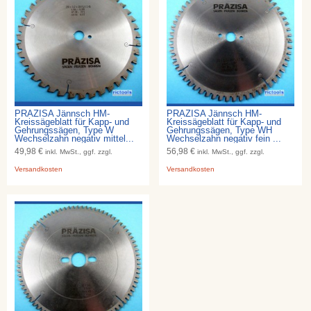
PRÄZISA Jännsch HM-
PRÄZISA Jännsch HM-
Kreissägeblatt für Kapp- und
Kreissägeblatt für Kapp- und
Gehrungssägen, Type W
Gehrungssägen, Type WH
Wechselzahn negativ mittel...
Wechselzahn negativ fein ...
49,98 €
56,98 €
inkl. MwSt., ggf. zzgl.
inkl. MwSt., ggf. zzgl.
Versandkosten
Versandkosten