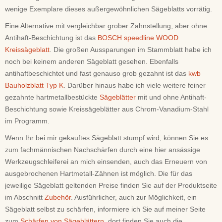
wenige Exemplare dieses außergewöhnlichen Sägeblatts vorrätig.
Eine Alternative mit vergleichbar grober Zahnstellung, aber ohne
Antihaft-Beschichtung ist das
BOSCH speedline WOOD
Kreissägeblatt
. Die großen Aussparungen im Stammblatt habe ich
noch bei keinem anderen Sägeblatt gesehen. Ebenfalls
antihaftbeschichtet und fast genauso grob gezahnt ist das
kwb
Bauholzblatt Typ K
.
Darüber hinaus habe ich viele w
eitere feiner
gezahnte hartmetallbestückte
Sägeblätter
mit und ohne Antihaft-
Beschichtung sowie Kreissägeblätter aus Chrom-Vanadium-Stahl
im Programm.
Wenn Ihr bei mir gekauftes Sägeblatt stumpf wird, können Sie es
zum fachmännischen Nachschärfen durch eine hier ansässige
Werkzeugschleiferei an mich einsenden, auch das Erneuern von
ausgebrochenen Hartmetall-Zähnen ist möglich. Die für das
jeweilige Sägeblatt geltenden Preise finden Sie auf der Produktseite
im Abschnitt
Zubehör
. Ausführlicher, auch zur Möglichkeit, ein
Sägeblatt selbst zu schärfen, informiere ich Sie auf meiner Seite
zum
Schärfen von Sägeblättern
, dort finden Sie auch die