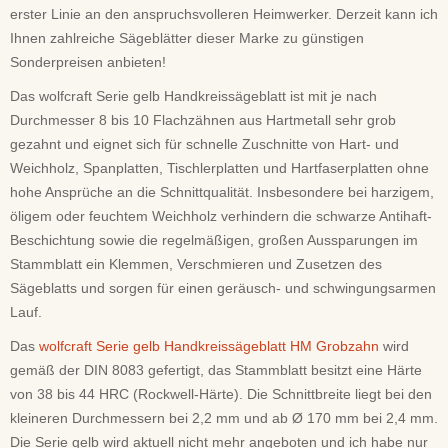
erster Linie an den anspruchsvolleren Heimwerker. Derzeit kann ich
Ihnen zahlreiche Sägeblätter dieser Marke zu günstigen
Sonderpreisen anbieten!
Das wolfcraft Serie gelb Handkreissägeblatt ist mit je nach
Durchmesser 8 bis 10 Flachzähnen aus Hartmetall sehr grob
gezahnt und eignet sich für schnelle Zuschnitte von Hart- und
Weichholz, Spanplatten, Tischlerplatten und Hartfaserplatten ohne
hohe Ansprüche an die Schnittqualität. Insbesondere bei harzigem,
öligem oder feuchtem Weichholz verhindern die schwarze Antihaft-
Beschichtung sowie die regelmäßigen, großen Aussparungen im
Stammblatt ein Klemmen, Verschmieren und Zusetzen des
Sägeblatts und sorgen für einen geräusch- und schwingungsarmen
Lauf.
Das
wolfcraft Serie gelb Handkreissägeblatt HM Grobzahn
wird
gemäß der DIN 8083 gefertigt, das Stammblatt besitzt eine Härte
von 38 bis 44 HRC (Rockwell-Härte). Die Schnittbreite liegt bei den
kleineren Durchmessern bei 2,2 mm und ab Ø 170 mm bei 2,4 mm.
Die Serie gelb wird aktuell nicht mehr angeboten und ich habe nur