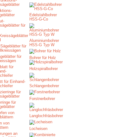
ktions-
geblätter
Edelstahlbohrer
HSS-G-Co
Kreissägeblätter
l
Aluminiumbohrer
HSS-G Typ W
eblätter für
Bohrer für Holz
reissägen
Holzspiralbohrer
tt für Einhand-
chleifer
Schlangenbohrer
Forstnerbohrer
rringe für
geblätter
Langlochfräsbohrer
n von
ttern
Locheisen