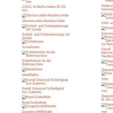
Änderu
ZrSiO₄ Schleifscheiben Ø 115
Kreissä
mm
Siliciumcarbid-Abziehscheibe
Kühl- u
Kreism
Schleif- und Polierwerkzeuge mit
Schaft
Schleifstern
Kaindl
Dämmst
Handkr
Schleifsteine für die
Bohrmaschine
Diamant
Metallfeilen
Sets
Kaindl Universal-Schleifgerät
(nur Zubehör)
Diamant
Ø 115 
Band-Schleiffeile
Zungenschleifbänder