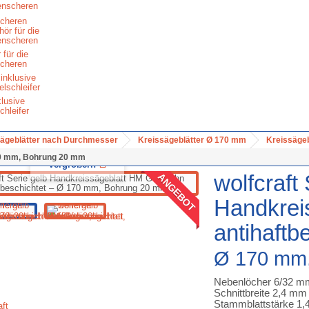
cheren
 für die
cheren
klusive
chleifer
ägeblätter nach Durchmesser
Kreissägeblätter Ø 170 mm
Kreissäge
70 mm, Bohrung 20 mm
Vergrößern
wolfcraft 
ANGEBOT
Handkrei
antihaftb
Ø 170 mm
Nebenlöcher 6/32 m
Schnittbreite 2,4 mm
Stammblattstärke 1