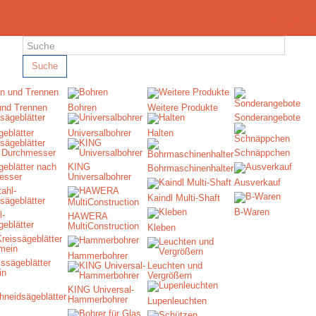
Warenkorb
Suche
und Trennen
Bohren
Weitere Produkte
Sonderangebote
geblätter
Universalbohrer
Halten
Schnäppchen
geblätter nach
KING
Bohrmaschinenhalter
esser
Universalbohrer
Ausverkauf
Kaindl Multi-Shaft
B-Waren
l-
HAWERA
geblätter
MultiConstruction
Kleben
Hammerbohrer
ssägeblätter
Leuchten und
in
Vergrößern
KING Universal-
Hammerbohrer
Lupenleuchten