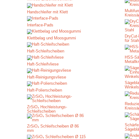
Multifun
Handschleifer mit Klett
Kreissä
Interface-Pads
DryCut-
Klettbelag und Moosgummi
für Stah
Haft-Schleifscheiben
HSS-Säg
Metallk
Haft-Schleifvliese
Haft-Reinigungsvliese
Sägebla
Winkels
Haft-Polierscheiben
Reduzie
ZrSiO₄ Hochleistungs-
Kreissä
Schleifscheiben
Schärfe
ZrSiO₄ Schleifscheiben Ø 86
Sägeblä
mm