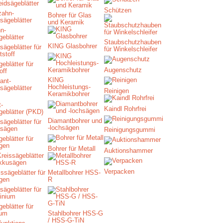
idsägeblätter
Schützen
Bohrer für Glas
und Keramik
n-
geblätter
Staubschutzhauben
KING Glasbohrer
für Winkelschleifer
eblätter für
Augenschutz
off
KING
Hochleistungs-
Reinigen
Keramikbohrer
-
Kaindl Rohrfrei
geblätter (PKD)
Diamantbohrer und
-lochsägen
Reinigungsgummi
eblätter für
gen
Bohrer für Metall
Auktionshammer
Verpacken
ssägeblätter für
Metallbohrer HSS-
gen
R
eblätter für
ium
Stahlbohrer HSS-G
/ HSS-G-TiN