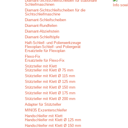
Diamant-Sichtschleifscheiben für stationäre
Schleifmaschinen
Info sowi
Diamant-Sichtschleifscheiben für die
Sichtschleifmaschine
Diamant-Schleifscheiben
Diamant-Rundfeilen
Diamant-Abziehstein
Diamant-Schleiftöpfe
Haft-Schleif- und Polierwerkzeuge
Flexoplan-Schleif- und Poliergerät
Ersatzteile für Flexoplan
Flexo-Fix
Ersatzteile für Flexo-Fix
Stützteller mit Klett
Stützteller mit Klett Ø 75 mm
Stützteller mit Klett Ø 115 mm
Stützteller mit Klett Ø 125 mm
Stützteller mit Klett Ø 150 mm
Stützteller mit Klett Ø 175 mm
Stützteller mit Klett Ø 200 mm
Adapter für Stützteller
MINI35 Exzenterschleifer
Handschleifer mit Klett
Handschleifer mit Klett Ø 125 mm
Handschleifer mit Klett Ø 150 mm