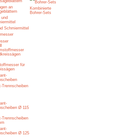
ngen an
Kombinierte
geblättern
Bohrer-Sets
nd Schmiermittel
esser
offmesser für
eissägen
-Trennscheiben
-Trennscheiben
mm