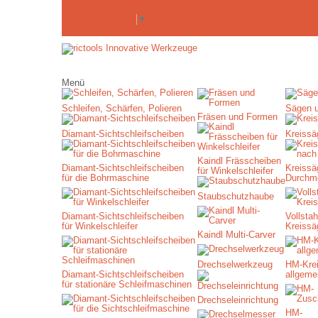
Anmelden
Kontakt
Select Language
▼
Menü
Schleifen, Schärfen, Polieren
Sägen 
Fräsen und Formen
Diamant-Sichtschleifscheiben
Kreissä
Kaindl Frässcheiben
Diamant-Sichtschleifscheiben
Kreissä
für Winkelschleifer
für die Bohrmaschine
Durchm
Staubschutzhaube
Diamant-Sichtschleifscheiben
Vollstah
für Winkelschleifer
Kreissä
Kaindl Multi-Carver
Drechselwerkzeug
HM-Krei
Diamant-Sichtschleifscheiben
allgeme
für stationäre Schleifmaschinen
Drechseleinrichtung
HM-