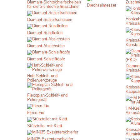
Diamant-Sichtschleifscheiben
Zuschne
Drechselmesser
für die Sichtschleifmaschine
Hohlzah
Diamant-Schleifscheiben
Kreissä
Diamant-Rundfeilen
Kreissäg
Kunstst
Diamant-Abziehstein
Diamant-Schleiftöpfe
Diamant
Kreissä
Haft-Schleif- und
Polierwerkzeuge
Kreissäg
Kappsä
Flexoplan-Schleif- und
Poliergerät
HM-Krei
Flexo-Fix
Akkusä
Stützteller mit Klett
Kreissäg
Alumin
MINI35 Exzenterschleifer