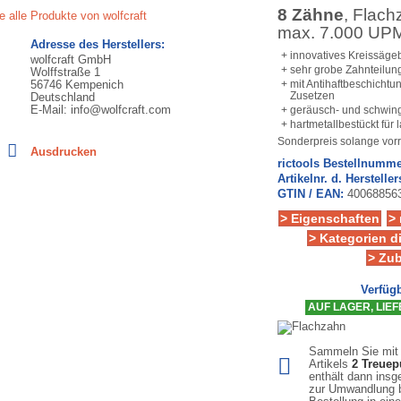
8 Zähne
, Flach
e alle Produkte von wolfcraft
max. 7.000 UP
Adresse des Herstellers:
+ innovatives Kreissäge
wolfcraft GmbH
+ sehr grobe Zahnteilung
Wolffstraße 1
56746 Kempenich
+ mit Antihaftbeschich
Zusetzen
Deutschland
E-Mail: info@wolfcraft.com
+ geräusch- und schwin
+ hartmetallbestückt fü
Sonderpreis solange vorr
Ausdrucken
rictools Bestellnumme
Artikelnr. d. Hersteller
GTIN / EAN:
40068856
> Eigenschaften
>
> Kategorien d
> Zu
Verfügb
AUF LAGER, LIEFE
Sammeln Sie mit
Artikels
2
Treuep
enthält dann ins
zur Umwandlung b