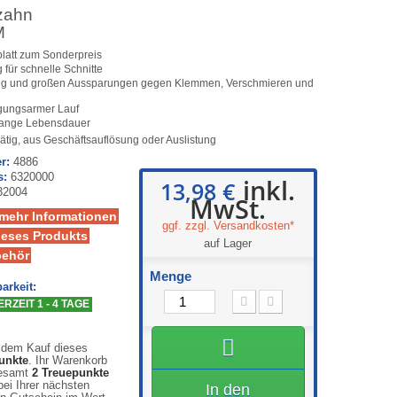
zahn
M
blatt zum Sonderpreis
 für schnelle Schnitte
tung und großen Aussparungen gegen Klemmen, Verschmieren und
gungsarmer Lauf
r lange Lebensdauer
ätig, aus Geschäftsauflösung oder Auslistung
r:
4886
s:
6320000
inkl.
13,98 €
32004
MwSt.
 mehr Informationen
ggf. zzgl. Versandkosten*
ieses Produkts
auf Lager
behör
Menge
arkeit:
RZEIT 1 - 4 TAGE
 dem Kauf dieses
unkte
. Ihr Warenkorb
gesamt
2
Treuepunkte
ei Ihrer nächsten
In den