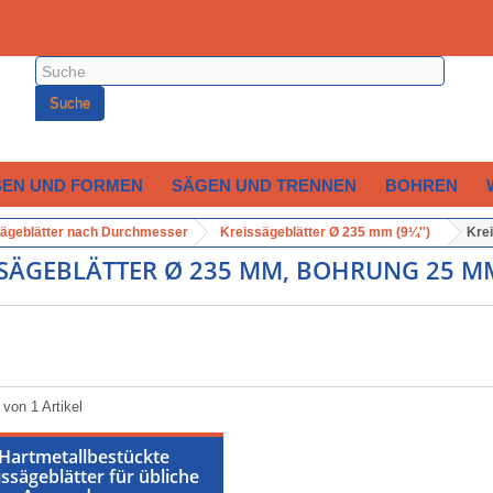
Warenkorb
Suche
SEN UND FORMEN
SÄGEN UND TRENNEN
BOHREN
ägeblätter nach Durchmesser
Kreissägeblätter Ø 235 mm (9¼'')
Kre
SSÄGEBLÄTTER Ø 235 MM, BOHRUNG 25 
 von 1 Artikel
Hartmetallbestückte
issägeblätter für übliche