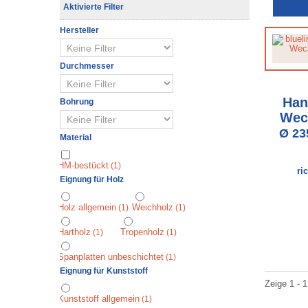
Aktivierte Filter
Hersteller
Durchmesser
Han
Bohrung
Wec
Ø 23
Material
⁠⁠⁠⁠⁠⁠⁠⁠HM-bestückt
(1)
ri
Eignung für Holz
Holz allgemein
⁠Weichholz
(1)
(1)
⁠⁠⁠Hartholz
⁠⁠⁠⁠⁠Tropenholz
(1)
(1)
⁠⁠⁠⁠⁠⁠⁠⁠Spanplatten unbeschichtet
(1)
Eignung für Kunststoff
Zeige 1 - 1
Kunststoff allgemein
(1)