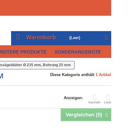
AGB
Datenschutz
Impressum
Sitemap
Warenkorb
(Leer)
WEITERE PRODUKTE
SONDERANGEBOTE
issägeblätter Ø 235 mm, Bohrung 25 mm
MM
Diese Kategorie enthält
1 Artikel
Anzeigen:
Kacheln
Liste
Vergleichen (
0
)