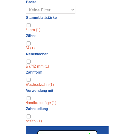
Breite
Stammblattstärke
2 mm
(1)
Zähne
24
(1)
Nebenlöcher
2/7/42 mm
(1)
Zahnform
Wechselzahn
(1)
Verwendung mit
Handkreissäge
(1)
Zahnstellung
positiv
(1)