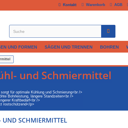
Kontakt
Warenkorb
AGB
SEN UND FORMEN
SÄGEN UND TRENNEN
BOHREN
rmittel
ühl- und Schmiermittel
sorgt für optimale Kühlung und Schmierung<br />
öhte Bohrleistung, längere Standzeiten<br />
ingerer Kraftbedarf<br />
kt rostschützend</p>
- UND SCHMIERMITTEL