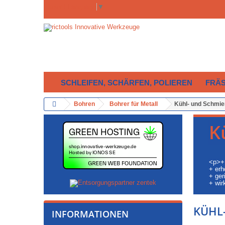
Select Language
▼
SCHLEIFEN, SCHÄRFEN, POLIEREN
FRÄ
Bohren
Bohrer für Metall
Kühl- und Schmie
K
<p>+ 
+ erh
+ ger
+ wir
KÜHL
INFORMATIONEN