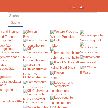
Kontakt
Warenkorb
Suche
und Trennen
Bohren
Weitere Produkte
Sonderangebote
geblätter
Universalbohrer
Halten
Schnäppchen
geblätter nach
KING
Bohrmaschinenhalter
esser
Universalbohrer
Ausverkauf
Kaindl Multi-Shaft
B-Waren
l-
HAWERA
geblätter
MultiConstruction
Kleben
Hammerbohrer
ssägeblätter
Leuchten und
in
Vergrößern
KING Universal-
Hammerbohrer
Lupenleuchten