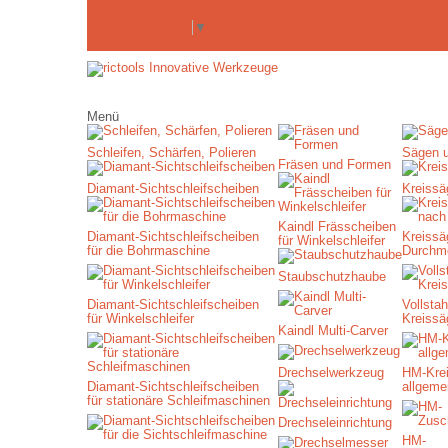
Anmelden
Select Language
▼
Menü
Schleifen, Schärfen, Polieren
Sägen 
Fräsen und Formen
Diamant-Sichtschleifscheiben
Kreissä
Kaindl Frässcheiben
Diamant-Sichtschleifscheiben
Kreissä
für Winkelschleifer
für die Bohrmaschine
Durchm
Staubschutzhaube
Diamant-Sichtschleifscheiben
Vollstah
für Winkelschleifer
Kreissä
Kaindl Multi-Carver
Drechselwerkzeug
HM-Krei
Diamant-Sichtschleifscheiben
allgeme
für stationäre Schleifmaschinen
Drechseleinrichtung
HM-