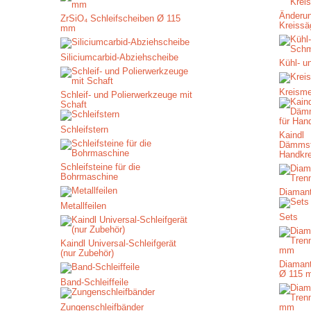
Änderu
ZrSiO₄ Schleifscheiben Ø 115
Kreissä
mm
Siliciumcarbid-Abziehscheibe
Kühl- u
Kreism
Schleif- und Polierwerkzeuge mit
Schaft
Schleifstern
Kaindl
Dämmst
Handkr
Schleifsteine für die
Bohrmaschine
Diamant
Metallfeilen
Sets
Kaindl Universal-Schleifgerät
(nur Zubehör)
Diamant
Ø 115 
Band-Schleiffeile
Zungenschleifbänder