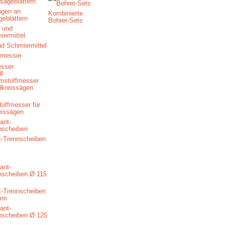
ngen an
Kombinierte
geblättern
Bohrer-Sets
nd Schmiermittel
esser
offmesser für
eissägen
-Trennscheiben
-Trennscheiben
mm