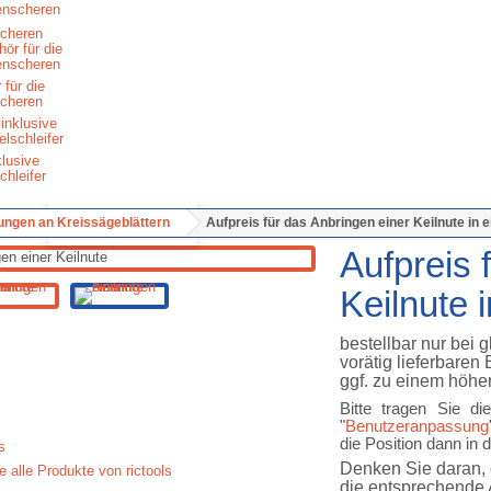
cheren
 für die
cheren
klusive
chleifer
Vergrößern
ngen an Kreissägeblättern
Aufpreis für das Anbringen einer Keilnute in 
Aufpreis 
Keilnute 
bestellbar nur bei 
vorätig lieferbaren
ggf. zu einem höher
Bitte tragen Sie d
"
Benutzeranpassung
die Position dann in
Denken Sie daran, 
e alle Produkte von rictools
die entsprechende A