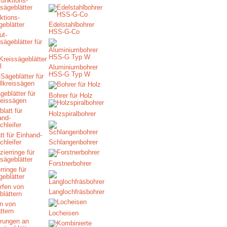
ktions-
geblätter
Edelstahlbohrer
HSS-G-Co
Kreissägeblätter
l
Aluminiumbohrer
HSS-G Typ W
eblätter für
Bohrer für Holz
reissägen
Holzspiralbohrer
tt für Einhand-
chleifer
Schlangenbohrer
Forstnerbohrer
rringe für
geblätter
Langlochfräsbohrer
n von
ttern
Locheisen