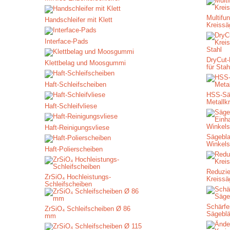
Multifun
Handschleifer mit Klett
Kreissä
Interface-Pads
DryCut-
Klettbelag und Moosgummi
für Stah
Haft-Schleifscheiben
HSS-Säg
Metallk
Haft-Schleifvliese
Haft-Reinigungsvliese
Sägebla
Winkels
Haft-Polierscheiben
Reduzie
ZrSiO₄ Hochleistungs-
Kreissä
Schleifscheiben
Schärfe
ZrSiO₄ Schleifscheiben Ø 86
Sägeblä
mm