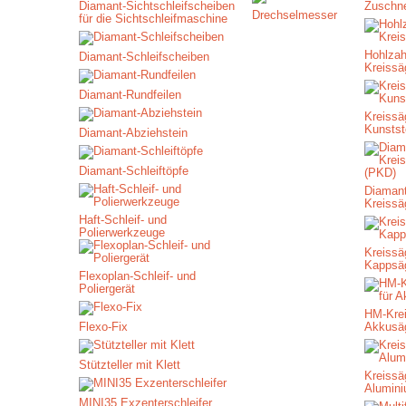
Diamant-Sichtschleifscheiben
Zuschne
Drechselmesser
für die Sichtschleifmaschine
Hohlzah
Diamant-Schleifscheiben
Kreissä
Diamant-Rundfeilen
Kreissäg
Kunstst
Diamant-Abziehstein
Diamant-Schleiftöpfe
Diamant
Kreissä
Haft-Schleif- und
Polierwerkzeuge
Kreissäg
Kappsä
Flexoplan-Schleif- und
Poliergerät
HM-Krei
Flexo-Fix
Akkusä
Stützteller mit Klett
Kreissäg
Alumin
MINI35 Exzenterschleifer