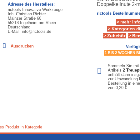
Doppelkeilnute 2-m
Adresse des Herstellers:
rictools Innovative Werkzeuge
rictools Bestellnumme
Inh. Christian Richter
Mainzer Straße 60
> mehr Inf
55218 Ingelheim am Rhein
Deutschland
> Kategorien d
E-Mail: info@rictools.de
> Zubehör
> Be
Ausdrucken
Verfügb
1 BIS 2 WOCHEN 
Sammeln Sie mit
Artikels
2
Treuep
enthält dann ins
zur Umwandlung b
Bestellung in ein
von
0,20 €
.
es Produkt in Kategorie