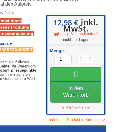
al den Aufpreis.
r:
482-E
inkl.
12,98 €
ormationen
MwSt.
ieses Produkts
nutzeranpassung
ggf. zzgl. Versandkosten*
nicht auf Lager
arkeit:
BEARBEITUNGSZEIT
Menge
 dem Kauf dieses
unkte
. Ihr Warenkorb
gesamt
2
Treuepunkte
ei Ihrer nächsten
en Gutschein im Wert
In den
Warenkorb
Auf Wunschliste
nächstes Produkt in Kategorie >