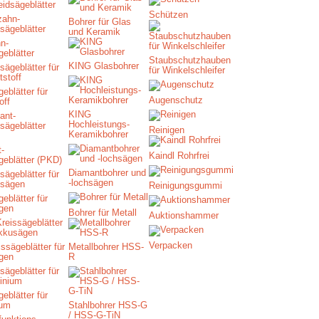
idsägeblätter
Schützen
Bohrer für Glas
und Keramik
n-
geblätter
Staubschutzhauben
KING Glasbohrer
für Winkelschleifer
eblätter für
Augenschutz
off
KING
Hochleistungs-
Reinigen
Keramikbohrer
-
Kaindl Rohrfrei
geblätter (PKD)
Diamantbohrer und
-lochsägen
Reinigungsgummi
eblätter für
gen
Bohrer für Metall
Auktionshammer
Verpacken
ssägeblätter für
Metallbohrer HSS-
gen
R
eblätter für
ium
Stahlbohrer HSS-G
/ HSS-G-TiN